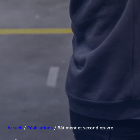
Accueil
/
Réalisations
/
Bâtiment et second œuvre